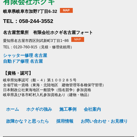
有限会社ホクギ
MAP
岐阜県岐阜市加野7丁目6-32
TEL：058-244-3552
名古屋営業所 有限会社ホクギ名古屋フォート
MAP
愛知県名古屋市西区則武新町3丁目1−86
TEL：0120-760-915（見積・修理依頼用）
シャッター修理 名古屋
自動ドア修理 名古屋
【資格・認可】
岐阜県知事認可（般－４）第１００２８５号
全省庁統一資格（東海・北陸地区 建物管理等各種保守管理）
日本郵政公社東海地区一般競争（指名競争）参加資格
岐阜県及び各市町村入札参加資格あり（建物・物品）
ホーム
ホクギの強み
施工事例
会社案内
故障かな？と思ったら
採用情報
お問い合わせ・お見積り