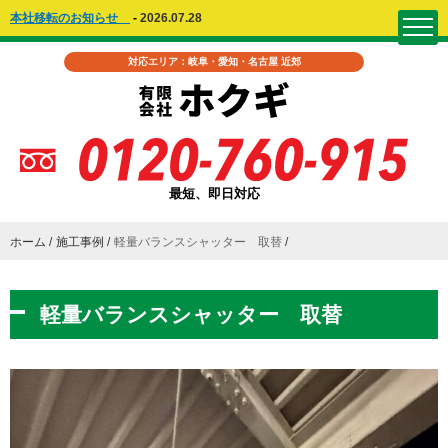
本社移転のお知らせ
-
2026.07.28
対応エリア：岐阜・愛知・名古屋 近郊
最短、即日対応
ホーム
施工事例
軽量バランスシャッター 取替
軽量バランスシャッター 取替