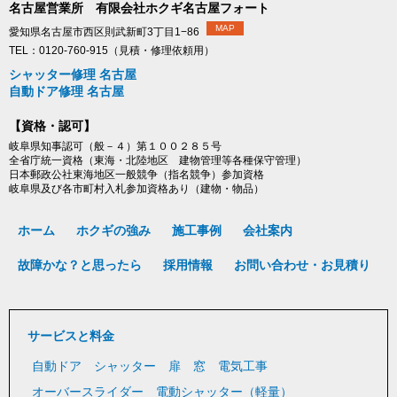
名古屋営業所 有限会社ホクギ名古屋フォート
MAP
愛知県名古屋市西区則武新町3丁目1−86
TEL：0120-760-915（見積・修理依頼用）
シャッター修理 名古屋
自動ドア修理 名古屋
【資格・認可】
岐阜県知事認可（般－４）第１００２８５号
全省庁統一資格（東海・北陸地区 建物管理等各種保守管理）
日本郵政公社東海地区一般競争（指名競争）参加資格
岐阜県及び各市町村入札参加資格あり（建物・物品）
ホーム
ホクギの強み
施工事例
会社案内
故障かな？と思ったら
採用情報
お問い合わせ・お見積り
サービスと料金
自動ドア
シャッター
扉
窓
電気工事
オーバースライダー
電動シャッター（軽量）