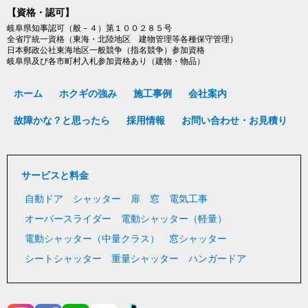
【資格・認可】
岐阜県知事認可（般－４）第１００２８５号
全省庁統一資格（東海・北陸地区 建物管理等各種保守管理）
日本郵政公社東海地区一般競争（指名競争）参加資格
岐阜県及び各市町村入札参加資格あり（建物・物品）
ホーム
ホクギの強み
施工事例
会社案内
故障かな？と思ったら
採用情報
お問い合わせ・お見積り
サービスと料金
自動ドア
シャッター
扉
窓
電気工事
オーバースライダー
電動シャッター（軽量）
電動シャッター（中量クラス）
窓シャッター
シートシャッター
重量シャッター
ハンガードア