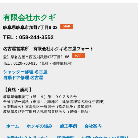
有限会社ホクギ
MAP
岐阜県岐阜市加野7丁目6-32
TEL：058-244-3552
名古屋営業所 有限会社ホクギ名古屋フォート
MAP
愛知県名古屋市西区則武新町3丁目1−86
TEL：0120-760-915（見積・修理依頼用）
シャッター修理 名古屋
自動ドア修理 名古屋
【資格・認可】
岐阜県知事認可（般－４）第１００２８５号
全省庁統一資格（東海・北陸地区 建物管理等各種保守管理）
日本郵政公社東海地区一般競争（指名競争）参加資格
岐阜県及び各市町村入札参加資格あり（建物・物品）
ホーム
ホクギの強み
施工事例
会社案内