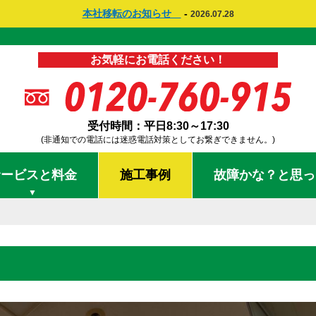
本社移転のお知らせ
-
2026.07.28
お気軽にお電話ください！
受付時間：平日8:30～17:30
(非通知での電話には迷惑電話対策としてお繋ぎできません。)
サービスと料金
施工事例
故障かな？と思っ
▼