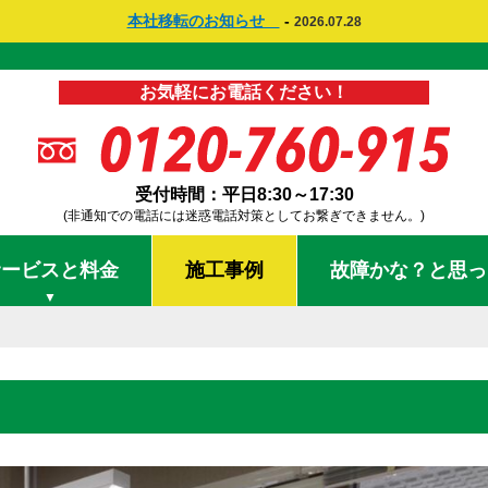
本社移転のお知らせ
-
2026.07.28
お気軽にお電話ください！
受付時間：平日8:30～17:30
(非通知での電話には迷惑電話対策としてお繋ぎできません。)
サービスと料金
施工事例
故障かな？と思っ
▼