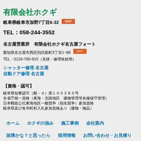
有限会社ホクギ
MAP
岐阜県岐阜市加野7丁目6-32
TEL：058-244-3552
名古屋営業所 有限会社ホクギ名古屋フォート
MAP
愛知県名古屋市西区則武新町3丁目1−86
TEL：0120-760-915（見積・修理依頼用）
シャッター修理 名古屋
自動ドア修理 名古屋
【資格・認可】
岐阜県知事認可（般－４）第１００２８５号
全省庁統一資格（東海・北陸地区 建物管理等各種保守管理）
日本郵政公社東海地区一般競争（指名競争）参加資格
岐阜県及び各市町村入札参加資格あり（建物・物品）
ホーム
ホクギの強み
施工事例
会社案内
故障かな？と思ったら
採用情報
お問い合わせ・お見積り