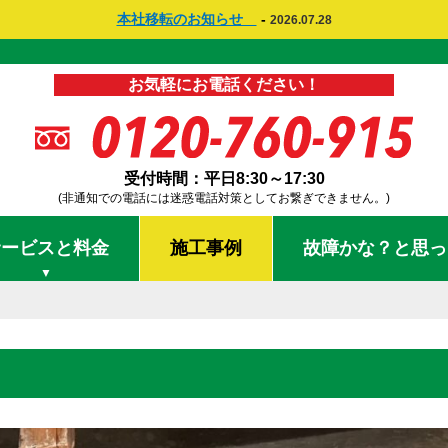
本社移転のお知らせ
-
2026.07.28
お気軽にお電話ください！
受付時間：平日8:30～17:30
(非通知での電話には迷惑電話対策としてお繋ぎできません。)
サービスと料金
施工事例
故障かな？と思っ
▼