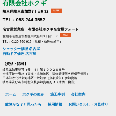
有限会社ホクギ
MAP
岐阜県岐阜市加野7丁目6-32
TEL：058-244-3552
名古屋営業所 有限会社ホクギ名古屋フォート
MAP
愛知県名古屋市西区則武新町3丁目1−86
TEL：0120-760-915（見積・修理依頼用）
シャッター修理 名古屋
自動ドア修理 名古屋
【資格・認可】
岐阜県知事認可（般－４）第１００２８５号
全省庁統一資格（東海・北陸地区 建物管理等各種保守管理）
日本郵政公社東海地区一般競争（指名競争）参加資格
岐阜県及び各市町村入札参加資格あり（建物・物品）
ホーム
ホクギの強み
施工事例
会社案内
故障かな？と思ったら
採用情報
お問い合わせ・お見積り