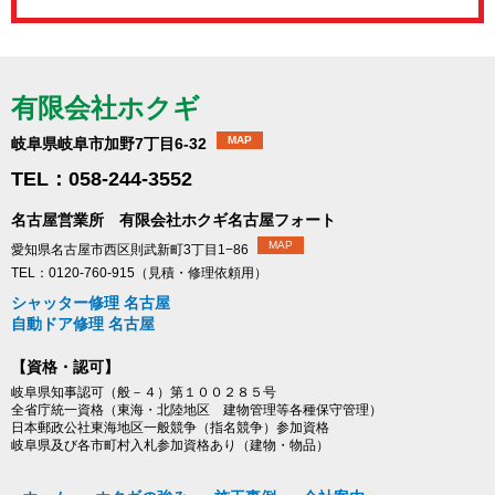
有限会社ホクギ
MAP
岐阜県岐阜市加野7丁目6-32
TEL：058-244-3552
名古屋営業所 有限会社ホクギ名古屋フォート
MAP
愛知県名古屋市西区則武新町3丁目1−86
TEL：0120-760-915（見積・修理依頼用）
シャッター修理 名古屋
自動ドア修理 名古屋
【資格・認可】
岐阜県知事認可（般－４）第１００２８５号
全省庁統一資格（東海・北陸地区 建物管理等各種保守管理）
日本郵政公社東海地区一般競争（指名競争）参加資格
岐阜県及び各市町村入札参加資格あり（建物・物品）