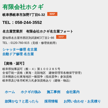
有限会社ホクギ
MAP
岐阜県岐阜市加野7丁目6-32
TEL：058-244-3552
名古屋営業所 有限会社ホクギ名古屋フォート
MAP
愛知県名古屋市西区則武新町3丁目1−86
TEL：0120-760-915（見積・修理依頼用）
シャッター修理 名古屋
自動ドア修理 名古屋
【資格・認可】
岐阜県知事認可（般－４）第１００２８５号
全省庁統一資格（東海・北陸地区 建物管理等各種保守管理）
日本郵政公社東海地区一般競争（指名競争）参加資格
岐阜県及び各市町村入札参加資格あり（建物・物品）
ホーム
ホクギの強み
施工事例
会社案内
故障かな？と思ったら
採用情報
お問い合わせ・お見積り