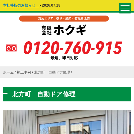
本社移転のお知らせ
-
2026.07.28
対応エリア：岐阜・愛知・名古屋 近郊
最短、即日対応
ホーム
施工事例
北方町 自動ドア修理
北方町 自動ドア修理