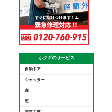
ホクギのサービス
自動ドア
シャッター
扉
窓
電気工事