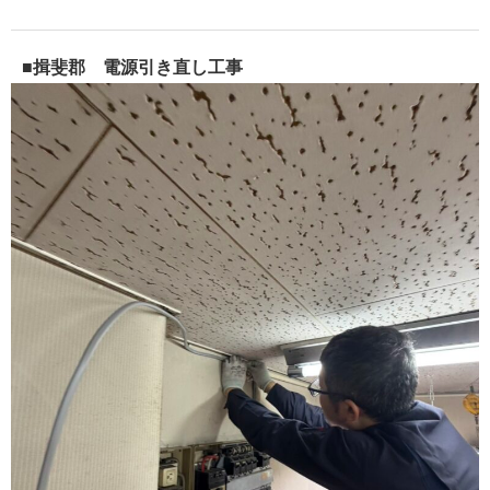
■揖斐郡 電源引き直し工事