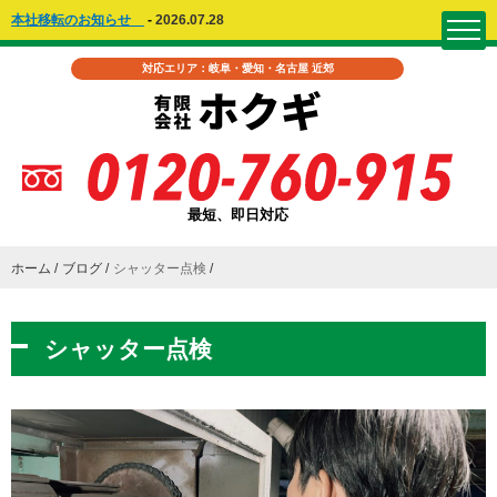
本社移転のお知らせ
-
2026.07.28
対応エリア：岐阜・愛知・名古屋 近郊
最短、即日対応
ホーム
ブログ
シャッター点検
シャッター点検