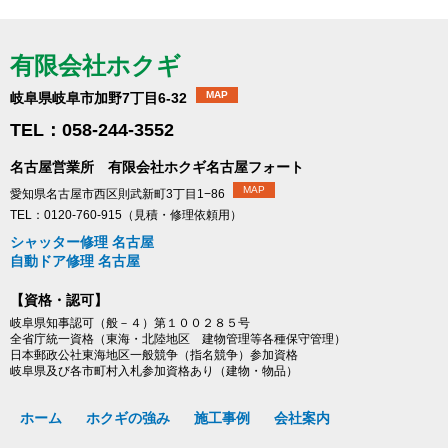
有限会社ホクギ
MAP
岐阜県岐阜市加野7丁目6-32
TEL：058-244-3552
名古屋営業所 有限会社ホクギ名古屋フォート
MAP
愛知県名古屋市西区則武新町3丁目1−86
TEL：0120-760-915（見積・修理依頼用）
シャッター修理 名古屋
自動ドア修理 名古屋
【資格・認可】
岐阜県知事認可（般－４）第１００２８５号
全省庁統一資格（東海・北陸地区 建物管理等各種保守管理）
日本郵政公社東海地区一般競争（指名競争）参加資格
岐阜県及び各市町村入札参加資格あり（建物・物品）
ホーム
ホクギの強み
施工事例
会社案内