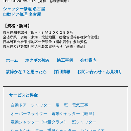
TEL：0120-760-915（見積・修理依頼用）
シャッター修理 名古屋
自動ドア修理 名古屋
【資格・認可】
岐阜県知事認可（般－４）第１００２８５号
全省庁統一資格（東海・北陸地区 建物管理等各種保守管理）
日本郵政公社東海地区一般競争（指名競争）参加資格
岐阜県及び各市町村入札参加資格あり（建物・物品）
ホーム
ホクギの強み
施工事例
会社案内
故障かな？と思ったら
採用情報
お問い合わせ・お見積り
サービスと料金
自動ドア
シャッター
扉
窓
電気工事
オーバースライダー
電動シャッター（軽量）
電動シャッター（中量クラス）
窓シャッター
シートシャッター
重量シャッター
ハンガードア