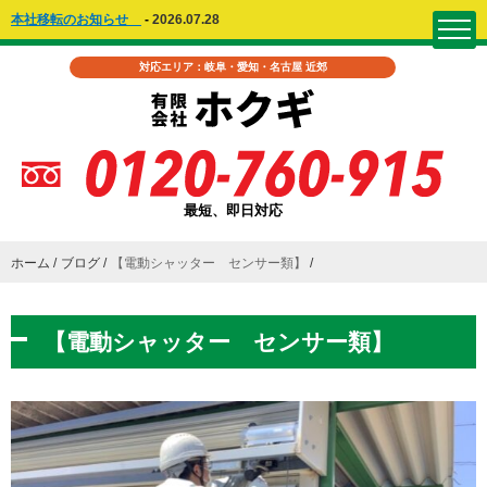
本社移転のお知らせ
-
2026.07.28
対応エリア：岐阜・愛知・名古屋 近郊
最短、即日対応
ホーム
ブログ
【電動シャッター センサー類】
【電動シャッター センサー類】